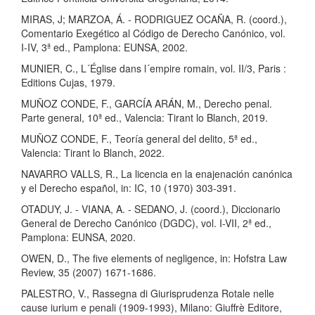
MIRAS, J; MARZOA, Á. - RODRIGUEZ OCAÑA, R. (coord.),
Comentario Exegético al Código de Derecho Canónico, vol.
I-IV, 3ª ed., Pamplona: EUNSA, 2002.
MUNIER, C., L´Église dans l´empire romain, vol. II/3, Paris :
Editions Cujas, 1979.
MUÑOZ CONDE, F., GARCÍA ARÁN, M., Derecho penal.
Parte general, 10ª ed., Valencia: Tirant lo Blanch, 2019.
MUÑOZ CONDE, F., Teoría general del delito, 5ª ed.,
Valencia: Tirant lo Blanch, 2022.
NAVARRO VALLS, R., La licencia en la enajenación canónica
y el Derecho español, in: IC, 10 (1970) 303-391.
OTADUY, J. - VIANA, A. - SEDANO, J. (coord.), Diccionario
General de Derecho Canónico (DGDC), vol. I-VII, 2ª ed.,
Pamplona: EUNSA, 2020.
OWEN, D., The five elements of negligence, in: Hofstra Law
Review, 35 (2007) 1671-1686.
PALESTRO, V., Rassegna di Giurisprudenza Rotale nelle
cause iurium e penali (1909-1993), Milano: Giuffrè Editore,