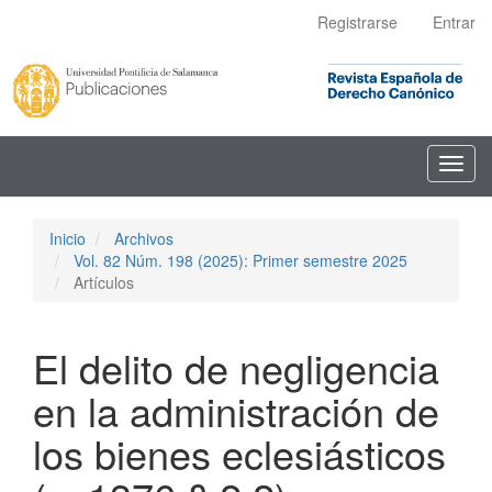
Navegación
Registrarse
Entrar
principal
Contenido
principal
Barra
lateral
Toggl
navig
Inicio
Archivos
Vol. 82 Núm. 198 (2025): Primer semestre 2025
Artículos
El delito de negligencia
en la administración de
los bienes eclesiásticos