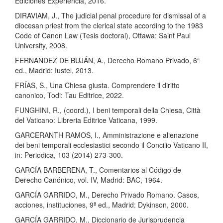
Ediciones Experiencia, 2016.
DIRAVIAM, J., The judicial penal procedure for dismissal of a
diocesan priest from the clerical state according to the 1983
Code of Canon Law (Tesis doctoral), Ottawa: Saint Paul
University, 2008.
FERNANDEZ DE BUJÁN, A., Derecho Romano Privado, 6ª
ed., Madrid: Iustel, 2013.
FRÍAS, S., Una Chiesa giusta. Comprendere il diritto
canonico, Todi: Tau Editrice, 2022.
FUNGHINI, R., (coord.), I beni temporali della Chiesa, Città
del Vaticano: Libreria Editrice Vaticana, 1999.
GARCERANTH RAMOS, I., Amministrazione e alienazione
dei beni temporali ecclesiastici secondo il Concilio Vaticano II,
in: Periodica, 103 (2014) 273-300.
GARCÍA BARBERENA, T., Comentarios al Código de
Derecho Canónico, vol. IV, Madrid: BAC, 1964.
GARCÍA GARRIDO, M., Derecho Privado Romano. Casos,
acciones, instituciones, 9ª ed., Madrid: Dykinson, 2000.
GARCÍA GARRIDO, M., Diccionario de Jurisprudencia