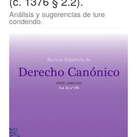
(c. 1376 § 2.2).
Análisis y sugerencias de iure
condendo.
Barra
lateral
del
artículo