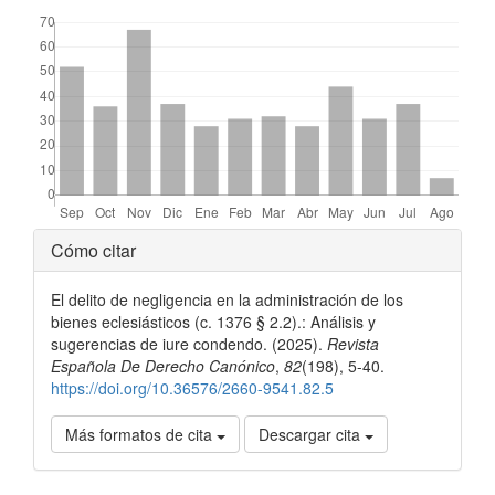
##plugins.themes.bootstrap3.displayStats.downloads##
Detalles
Cómo citar
del
El delito de negligencia en la administración de los
artículo
bienes eclesiásticos (c. 1376 § 2.2).: Análisis y
sugerencias de iure condendo. (2025).
Revista
Española De Derecho Canónico
,
82
(198), 5-40.
https://doi.org/10.36576/2660-9541.82.5
Más formatos de cita
Descargar cita