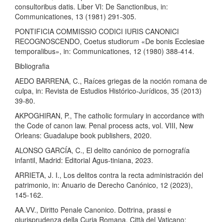
consultoribus datis. Liber VI: De Sanctionibus, in:
Communicationes, 13 (1981) 291-305.
PONTIFICIA COMMISSIO CODICI IURIS CANONICI
RECOGNOSCENDO, Coetus studiorum «De bonis Ecclesiae
temporalibus», in: Communicationes, 12 (1980) 388-414.
Bibliografia
AEDO BARRENA, C., Raíces griegas de la noción romana de
culpa, in: Revista de Estudios Histórico-Jurídicos, 35 (2013)
39-80.
AKPOGHIRAN, P., The catholic formulary in accordance with
the Code of canon law. Penal process acts, vol. VIII, New
Orleans: Guadalupe book publishers, 2020.
ALONSO GARCÍA, C., El delito canónico de pornografía
infantil, Madrid: Editorial Agus-tiniana, 2023.
ARRIETA, J. I., Los delitos contra la recta administración del
patrimonio, in: Anuario de Derecho Canónico, 12 (2023),
145-162.
AA.VV., Diritto Penale Canonico. Dottrina, prassi e
giurisprudenza della Curia Romana, Città del Vaticano: