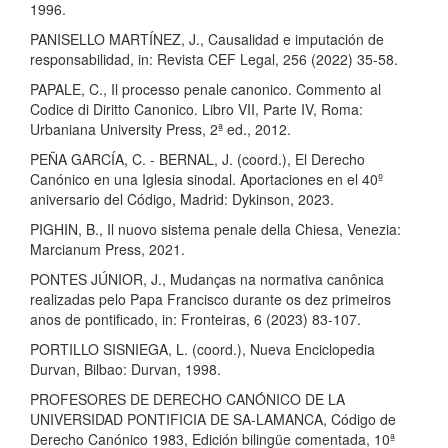
1996.
PANISELLO MARTÍNEZ, J., Causalidad e imputación de
responsabilidad, in: Revista CEF Legal, 256 (2022) 35-58.
PAPALE, C., Il processo penale canonico. Commento al
Codice di Diritto Canonico. Libro VII, Parte IV, Roma:
Urbaniana University Press, 2ª ed., 2012.
PEÑA GARCÍA, C. - BERNAL, J. (coord.), El Derecho
Canónico en una Iglesia sinodal. Aportaciones en el 40º
aniversario del Código, Madrid: Dykinson, 2023.
PIGHIN, B., Il nuovo sistema penale della Chiesa, Venezia:
Marcianum Press, 2021.
PONTES JÚNIOR, J., Mudanças na normativa canônica
realizadas pelo Papa Francisco durante os dez primeiros
anos de pontificado, in: Fronteiras, 6 (2023) 83-107.
PORTILLO SISNIEGA, L. (coord.), Nueva Enciclopedia
Durvan, Bilbao: Durvan, 1998.
PROFESORES DE DERECHO CANÓNICO DE LA
UNIVERSIDAD PONTIFICIA DE SA-LAMANCA, Código de
Derecho Canónico 1983, Edición bilingüe comentada, 10ª