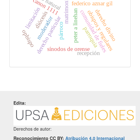
matrimonio
canon 1111
federico aznar gil
limitación
derecho divino
peter a linehan
comunidad de fieles
obispos y regulares
diócesis
derecho particular
moderador
párroco
parroquia
opbispo
sínodos de orense
recepción
Edita:
Derechos de autor:
Reconocimiento CC BY:
Atribución 4.0 Internacional