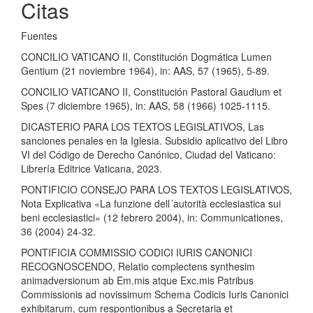
Citas
Fuentes
CONCILIO VATICANO II, Constitución Dogmática Lumen
Gentium (21 noviembre 1964), in: AAS, 57 (1965), 5-89.
CONCILIO VATICANO II, Constitución Pastoral Gaudium et
Spes (7 diciembre 1965), in: AAS, 58 (1966) 1025-1115.
DICASTERIO PARA LOS TEXTOS LEGISLATIVOS, Las
sanciones penales en la Iglesia. Subsidio aplicativo del Libro
VI del Código de Derecho Canónico, Ciudad del Vaticano:
Librería Editrice Vaticana, 2023.
PONTIFICIO CONSEJO PARA LOS TEXTOS LEGISLATIVOS,
Nota Explicativa «La funzione dell´autorità ecclesiastica sui
beni ecclesiastici» (12 febrero 2004), in: Communicationes,
36 (2004) 24-32.
PONTIFICIA COMMISSIO CODICI IURIS CANONICI
RECOGNOSCENDO, Relatio complectens synthesim
animadversionum ab Em.mis atque Exc.mis Patribus
Commissionis ad novissimum Schema Codicis Iuris Canonici
exhibitarum, cum respontionibus a Secretaria et