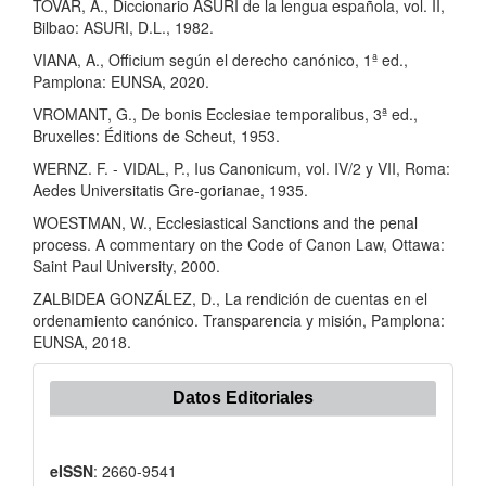
TOVAR, A., Diccionario ASURI de la lengua española, vol. II,
Bilbao: ASURI, D.L., 1982.
VIANA, A., Officium según el derecho canónico, 1ª ed.,
Pamplona: EUNSA, 2020.
VROMANT, G., De bonis Ecclesiae temporalibus, 3ª ed.,
Bruxelles: Éditions de Scheut, 1953.
WERNZ. F. - VIDAL, P., Ius Canonicum, vol. IV/2 y VII, Roma:
Aedes Universitatis Gre-gorianae, 1935.
WOESTMAN, W., Ecclesiastical Sanctions and the penal
process. A commentary on the Code of Canon Law, Ottawa:
Saint Paul University, 2000.
ZALBIDEA GONZÁLEZ, D., La rendición de cuentas en el
ordenamiento canónico. Transparencia y misión, Pamplona:
EUNSA, 2018.
Datos Editoriales
eISSN
: 2660-9541