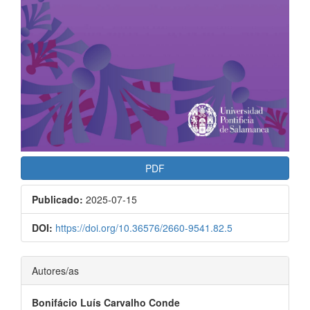
PDF
Publicado:
2025-07-15
DOI:
https://doi.org/10.36576/2660-9541.82.5
Contenido
Autores/as
principal
Bonifácio Luís Carvalho Conde