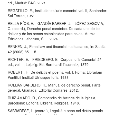
ed., Madrid: BAC, 2021.
REGATILLO, E., Institutiones iuris canonici, vol. II, Santander:
Sal Terrae, 1951.
RELLA RÍOS, A. - GANDÍA BARBER, J. - LÓPEZ SEGOVIA,
C. (coord.), Derecho penal canónico. De cada uno de los
delitos y de las penas establecidas para estos, Murcia:
Ediciones Laborum, S.L., 2024.
RENKEN, J., Penal law and financial malfeasance, in: Studia,
42 (2008) 85-115.
RICHTER, E. - FRIEDBERG, E., Corpus Iuris Canonici, 2ª
ed., vol. II, Leipzig: Ed. Bernhardi Tauchnitz, 1879.
ROBERTI, F., De delictis et poenis, vol. I, Roma: Librariam
Pontificii Instituti Utriusque Iuris, 1938.
ROLDÁN BARBERO, H., Manual de derecho penal. Parte
general, Granada: Editorial Comares, 2012.
RUIZ AMADO, R., Compendio de historia de la Iglesia,
Barcelona: Editorial Libreria Religiosa, 1946.
SABBARESE, L. (coord.), Legalità e pena nel diritto penale