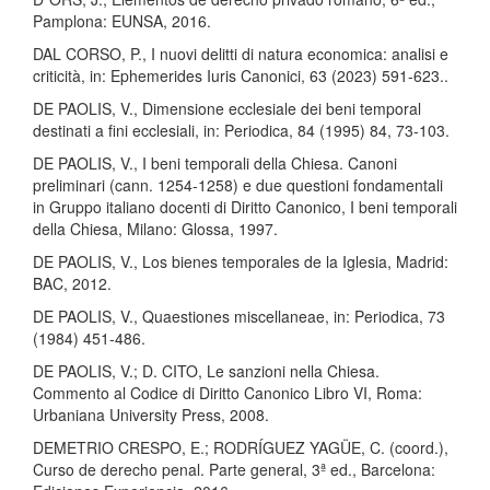
Pamplona: EUNSA, 2016.
DAL CORSO, P., I nuovi delitti di natura economica: analisi e
criticità, in: Ephemerides Iuris Canonici, 63 (2023) 591-623..
DE PAOLIS, V., Dimensione ecclesiale dei beni temporal
destinati a fini ecclesiali, in: Periodica, 84 (1995) 84, 73-103.
DE PAOLIS, V., I beni temporali della Chiesa. Canoni
preliminari (cann. 1254-1258) e due questioni fondamentali
in Gruppo italiano docenti di Diritto Canonico, I beni temporali
della Chiesa, Milano: Glossa, 1997.
DE PAOLIS, V., Los bienes temporales de la Iglesia, Madrid:
BAC, 2012.
DE PAOLIS, V., Quaestiones miscellaneae, in: Periodica, 73
(1984) 451-486.
DE PAOLIS, V.; D. CITO, Le sanzioni nella Chiesa.
Commento al Codice di Diritto Canonico Libro VI, Roma:
Urbaniana University Press, 2008.
DEMETRIO CRESPO, E.; RODRÍGUEZ YAGÜE, C. (coord.),
Curso de derecho penal. Parte general, 3ª ed., Barcelona: