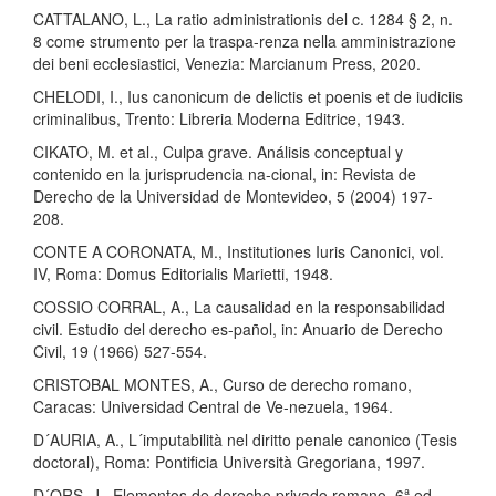
CATTALANO, L., La ratio administrationis del c. 1284 § 2, n.
8 come strumento per la traspa-renza nella amministrazione
dei beni ecclesiastici, Venezia: Marcianum Press, 2020.
CHELODI, I., Ius canonicum de delictis et poenis et de iudiciis
criminalibus, Trento: Libreria Moderna Editrice, 1943.
CIKATO, M. et al., Culpa grave. Análisis conceptual y
contenido en la jurisprudencia na-cional, in: Revista de
Derecho de la Universidad de Montevideo, 5 (2004) 197-
208.
CONTE A CORONATA, M., Institutiones Iuris Canonici, vol.
IV, Roma: Domus Editorialis Marietti, 1948.
COSSIO CORRAL, A., La causalidad en la responsabilidad
civil. Estudio del derecho es-pañol, in: Anuario de Derecho
Civil, 19 (1966) 527-554.
CRISTOBAL MONTES, A., Curso de derecho romano,
Caracas: Universidad Central de Ve-nezuela, 1964.
D´AURIA, A., L´imputabilità nel diritto penale canonico (Tesis
doctoral), Roma: Pontificia Università Gregoriana, 1997.
D´ORS, J., Elementos de derecho privado romano, 6ª ed.,