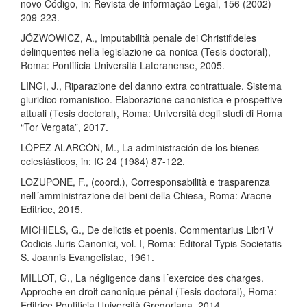
novo Código, in: Revista de informação Legal, 156 (2002)
209-223.
JÓZWOWICZ, A., Imputabilità penale dei Christifideles
delinquentes nella legislazione ca-nonica (Tesis doctoral),
Roma: Pontificia Università Lateranense, 2005.
LINGI, J., Riparazione del danno extra contrattuale. Sistema
giuridico romanistico. Elaborazione canonistica e prospettive
attuali (Tesis doctoral), Roma: Università degli studi di Roma
“Tor Vergata”, 2017.
LÓPEZ ALARCÓN, M., La administración de los bienes
eclesiásticos, in: IC 24 (1984) 87-122.
LOZUPONE, F., (coord.), Corresponsabilità e trasparenza
nell´amministrazione dei beni della Chiesa, Roma: Aracne
Editrice, 2015.
MICHIELS, G., De delictis et poenis. Commentarius Libri V
Codicis Juris Canonici, vol. I, Roma: Editoral Typis Societatis
S. Joannis Evangelistae, 1961.
MILLOT, G., La négligence dans l´exercice des charges.
Approche en droit canonique pénal (Tesis doctoral), Roma:
Editrice Pontificia Università Gregoriana, 2014.