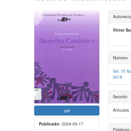
Barra
Conte
Autores/a
lateral
princi
Víctor S
del
del
artículo
artícu
Número
Vol. 75 N
2018
Sección
Artículos
pdf
Publicado:
2024-05-17
Palabras 