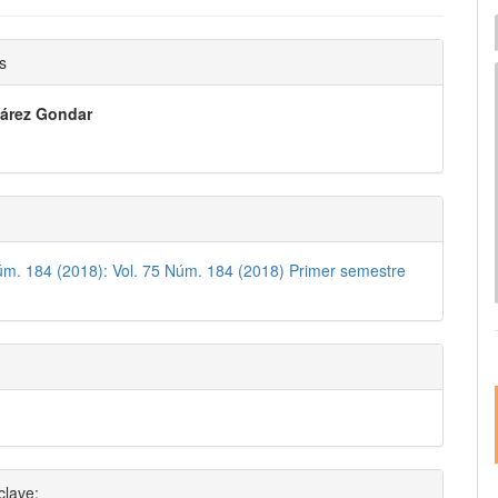
I
e
nido
s
pal
uárez Gondar
lo
úm. 184 (2018): Vol. 75 Núm. 184 (2018) Primer semestre
clave: