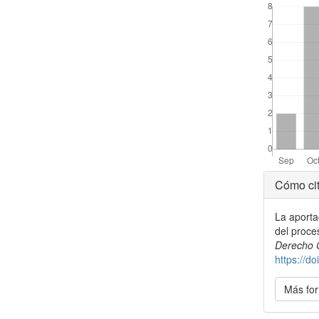
Detal
Cómo cit
del
La aporta
artícu
del proce
Derecho 
https://d
Más for