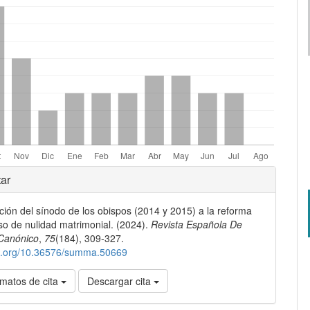
les
ar
ción del sínodo de los obispos (2014 y 2015) a la reforma
lo
so de nulidad matrimonial. (2024).
Revista Española De
Canónico
,
75
(184), 309-327.
oi.org/10.36576/summa.50669
matos de cita
Descargar cita