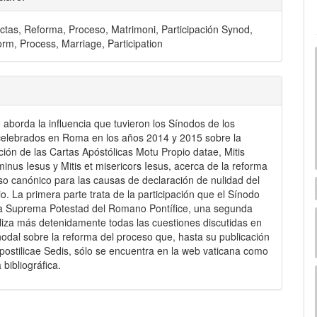
ctas, Reforma, Proceso, Matrimoni, Participación Synod,
orm, Process, Marriage, Participation
o aborda la influencia que tuvieron los Sínodos de los
elebrados en Roma en los años 2014 y 2015 sobre la
ión de las Cartas Apóstólicas Motu Propio datae, Mitis
inus Iesus y Mitis et misericors Iesus, acerca de la reforma
so canónico para las causas de declaración de nulidad del
o. La primera parte trata de la participación que el Sínodo
la Suprema Potestad del Romano Pontífice, una segunda
liza más detenidamente todas las cuestiones discutidas en
inodal sobre la reforma del proceso que, hasta su publicación
postilicae Sedis, sólo se encuentra en la web vaticana como
 bibliográfica.
mes.bootstrap3.displayStats.downloads##