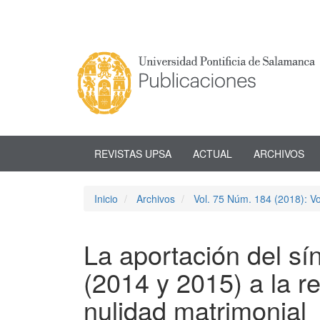
Navegación
principal
Contenido
principal
Barra
lateral
REVISTAS UPSA
ACTUAL
ARCHIVOS
Inicio
Archivos
Vol. 75 Núm. 184 (2018): V
La aportación del sí
(2014 y 2015) a la r
nulidad matrimonial