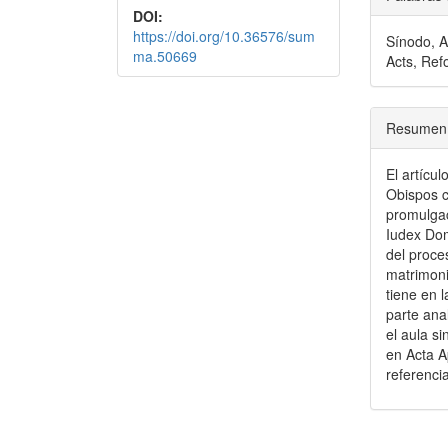
DOI:
https://doi.org/10.36576/sum
Sínodo, A
ma.50669
Acts, Ref
Resumen
El artícul
Obispos c
promulgac
Iudex Dom
del proce
matrimoni
tiene en 
parte ana
el aula s
en Acta A
referencia
##plugins.the