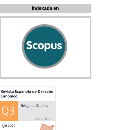
ndexada
Indexada en
n: