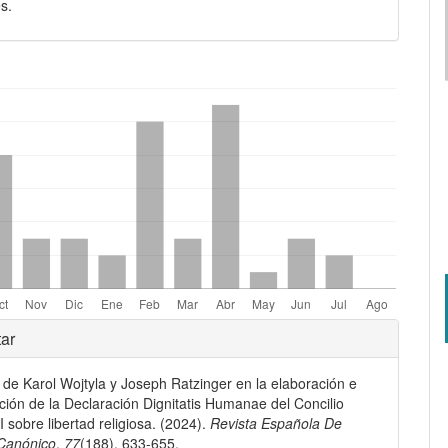
s.
mes.bootstrap3.displayStats.downloads##
les
ar
a de Karol Wojtyla y Joseph Ratzinger en la elaboración e
lo
ación de la Declaración Dignitatis Humanae del Concilio
I sobre libertad religiosa. (2024).
Revista Española De
Canónico
,
77
(188), 633-655.