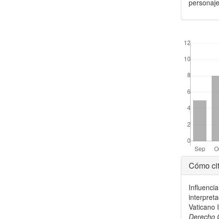
personaje
##plugins.the
Detal
Cómo cit
del
Influenci
artícu
interpret
Vaticano I
Derecho 