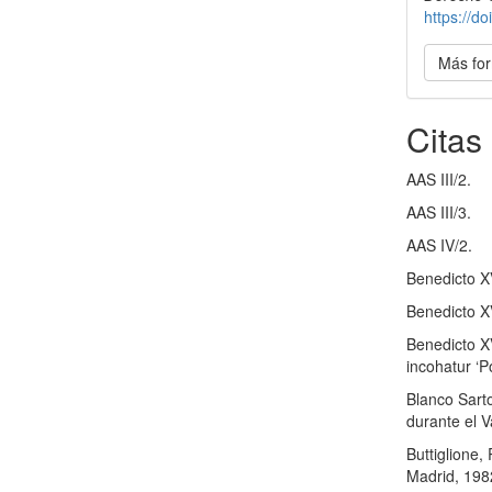
https://
Más for
Citas
AAS III/2.
AAS III/3.
AAS IV/2.
Benedicto X
Benedicto X
Benedicto XV
incohatur ‘P
Blanco Sarto
durante el V
Buttiglione,
Madrid, 198