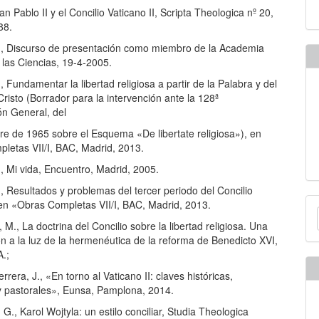
an Pablo II y el Concilio Vaticano II, Scripta Theologica nº 20,
88.
J., Discurso de presentación como miembro de la Academia
e las Ciencias, 19-4-2005.
., Fundamentar la libertad religiosa a partir de la Palabra y del
risto (Borrador para la intervención ante la 128ª
n General, del
re de 1965 sobre el Esquema «De libertate religiosa»), en
letas VII/I, BAC, Madrid, 2013.
., Mi vida, Encuentro, Madrid, 2005.
., Resultados y problemas del tercer periodo del Concilio
E
 en «Obras Completas VII/I, BAC, Madrid, 2013.
u
M., La doctrina del Concilio sobre la libertad religiosa. Una
ón a la luz de la hermenéutica de la reforma de Benedicto XVI,
a
A.;
rrera, J., «En torno al Vaticano II: claves históricas,
 y pastorales», Eunsa, Pamplona, 2014.
, G., Karol Wojtyla: un estilo conciliar, Studia Theologica