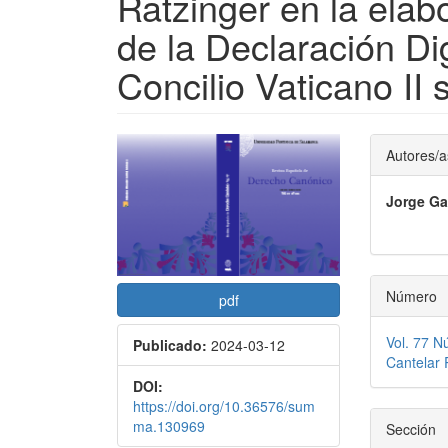
Ratzinger en la elab
de la Declaración Di
Concilio Vaticano II 
Barra
Conte
Autores/a
lateral
princi
Jorge Ga
del
del
artículo
artícu
Número
pdf
Vol. 77 N
Publicado:
2024-03-12
Cantelar
DOI:
https://doi.org/10.36576/sum
ma.130969
Sección