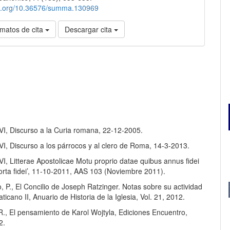
doi.org/10.36576/summa.130969
matos de cita
Descargar cita
VI, Discurso a la Curia romana, 22-12-2005.
VI, Discurso a los párrocos y al clero de Roma, 14-3-2013.
I, Litterae Apostolicae Motu proprio datae quibus annus fidei
orta fidei’, 11-10-2011, AAS 103 (Noviembre 2011).
, P., El Concilio de Joseph Ratzinger. Notas sobre su actividad
aticano II, Anuario de Historia de la Iglesia, Vol. 21, 2012.
 R., El pensamiento de Karol Wojtyla, Ediciones Encuentro,
2.