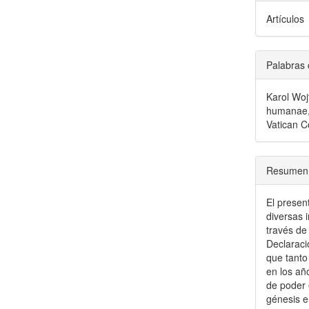
Artículos
Palabras 
Karol Wojt
humanae, 
Vatican C
Resumen
El present
diversas 
través de 
Declaraci
que tanto
en los año
de poder 
génesis e