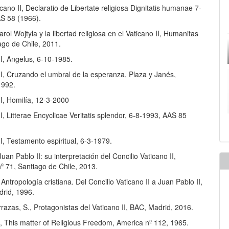
icano II, Declaratio de Libertate religiosa Dignitatis humanae 7-
S 58 (1966).
arol Wojtyla y la libertad religiosa en el Vaticano II, Humanitas
ago de Chile, 2011.
I, Angelus, 6-10-1985.
II, Cruzando el umbral de la esperanza, Plaza y Janés,
1992.
I, Homilía, 12-3-2000
I, Litterae Encyclicae Veritatis splendor, 6-8-1993, AAS 85
I, Testamento espiritual, 6-3-1979.
Juan Pablo II: su interpretación del Concilio Vaticano II,
º 71, Santiago de Chile, 2013.
, Antropología cristiana. Del Concilio Vaticano II a Juan Pablo II,
drid, 1996.
razas, S., Protagonistas del Vaticano II, BAC, Madrid, 2016.
., This matter of Religious Freedom, America nº 112, 1965.