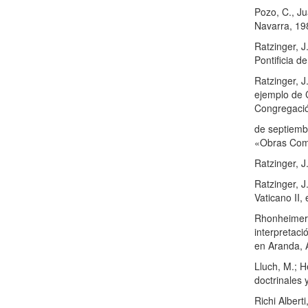
Pozo, C., Ju
Navarra, 19
Ratzinger, 
Pontificia d
Ratzinger, J
ejemplo de C
Congregació
de septiemb
«Obras Comp
Ratzinger, J
Ratzinger, J
Vaticano II,
Rhonheimer, 
interpretaci
en Aranda, 
Lluch, M.; He
doctrinales
Richi Alberti