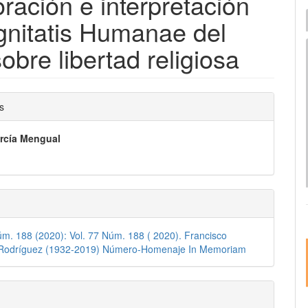
oración e interpretación
I
gnitatis Humanae del
e
sobre libertad religiosa
nido
s
pal
rcía Mengual
lo
úm. 188 (2020): Vol. 77 Núm. 188 ( 2020). Francisco
 Rodríguez (1932-2019) Número-Homenaje In Memoriam