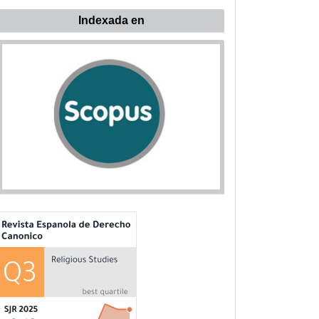
ndexada
Indexada en
n: