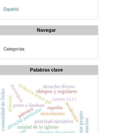
Español
Navegar
Categorías
Palabras clave
federico aznar gil
parroquia
derecho divino
comunidad de fieles
obispos y regulares
diócesis
canon 1111
moderador
peter a linehan
espolio
párroco
derecho particular
matrimonio
pastor propio
limitación
potestad ejecutiva
unidad de la iglesia
sínodos de españa