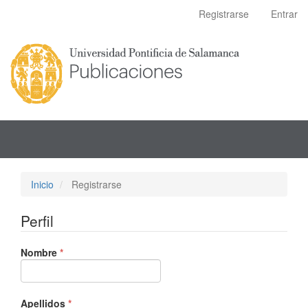
Navegación
Registrarse
Entrar
principal
Contenido
principal
Barra
lateral
Inicio
Registrarse
Perfil
Obligatorio
Nombre
*
Obligatorio
Apellidos
*