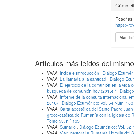
Detal
Cómo cit
del
Reseñas.
artícu
https://r
Más for
Artículos más leídos del mismo
VVAA,
Índice e introducción
,
Diálogo Ecuméni
VVAA,
La llamada a la santidad
,
Diálogo Ecum
VVAA,
El ejercicio de la comunión en la vida d
búsqueda de comunión hoy (2015) *
,
Diálogo
VVAA,
Informe de la consulta internacional ent
2016)
,
Diálogo Ecuménico: Vol. 54 Núm. 168 
VVAA,
Carta apostólica del Santo Padre Juan P
greco-católica de Rumanía con la Iglesia de
Tomo 53, n.º 165
VVAA,
Sumario
,
Diálogo Ecuménico: Vol. 52 
VVAA,
Viaje pastoral a Rumanía Homilía del Sa