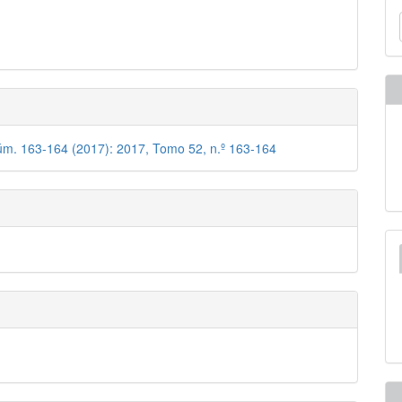
pal
E
u
lo
a
úm. 163-164 (2017): 2017, Tomo 52, n.º 163-164