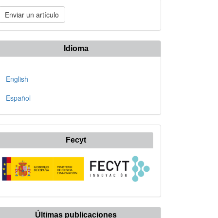
nviar
Enviar un artículo
n
rtículo
Idioma
English
Español
Fecyt
Últimas publicaciones