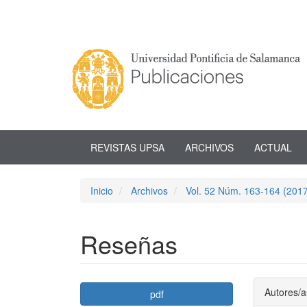
Navegación
principal
Contenido
principal
Barra
lateral
REVISTAS UPSA
ARCHIVOS
ACTUAL
Inicio
Archivos
Vol. 52 Núm. 163-164 (2017
Reseñas
Barra
Conte
Autores/a
pdf