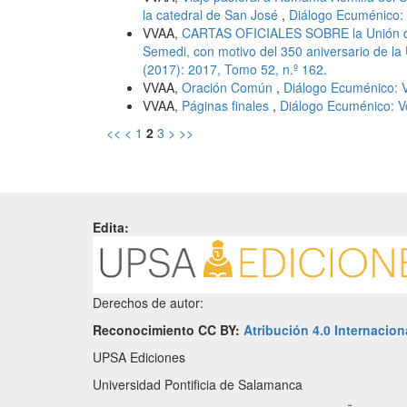
la catedral de San José
,
Diálogo Ecuménico: 
VVAA,
CARTAS OFICIALES SOBRE la Unión de 
Semedi, con motivo del 350 aniversario de l
(2017): 2017, Tomo 52, n.º 162.
VVAA,
Oración Común
,
Diálogo Ecuménico: V
VVAA,
Páginas finales
,
Diálogo Ecuménico: V
<<
<
1
2
3
>
>>
Edita:
Derechos de autor:
Reconocimiento CC BY:
Atribución 4.0 Internacion
UPSA Ediciones
Universidad Pontificia de Salamanca