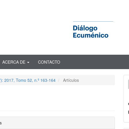
ACERCA DE
CONTACTO
): 2017, Tomo 52, n.º 163-164
Artículos
nido
s