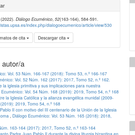
les
ar
 (2022).
Diálogo Ecuménico
,
52
(163-164), 584-591.
lo
evistas.upsa.es/index.php/dialogoecumenico/article/view/530
matos de cita
Descargar cita
 autor/a
co: Vol. 53 Núm. 166-167 (2018): Tomo 53, n.º 166-167
énico: Vol. 52 Núm. 162 (2017): 2017, Tomo 52, n.º 162.
e la iglesia primitiva y sus implicaciones para nuestra
 Ecuménico: Vol. 54 Núm. 168 (2019): 2019, Tomo 54, n.º 168
re la Iglesia Católica y la alianza evangélica munidal (2009-
(2019): 2019, Tomo 54, n.º 168
ablo II con motivo del III centenario de la Unión de la Iglesia
 Roma
,
Diálogo Ecuménico: Vol. 53 Núm. 165 (2018): 2018,
Núm. 163-164 (2017): 2017, Tomo 52, n.º 163-164
nto Padre Juan Pablo II durante la divina liturgia bizantina en