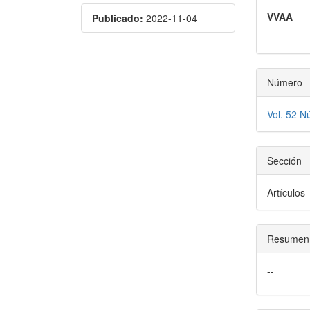
lateral
princi
VVAA
Publicado:
2022-11-04
del
del
artículo
artícu
Número
Vol. 52 N
Sección
Artículos
Resumen
--