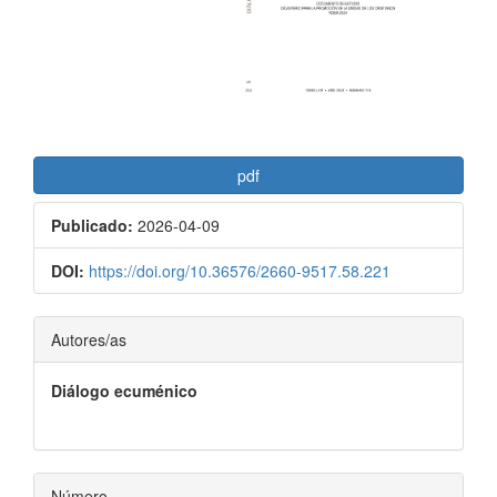
pdf
Publicado:
2026-04-09
DOI:
https://doi.org/10.36576/2660-9517.58.221
Contenido
Autores/as
principal
Diálogo ecuménico
del
artículo
Número