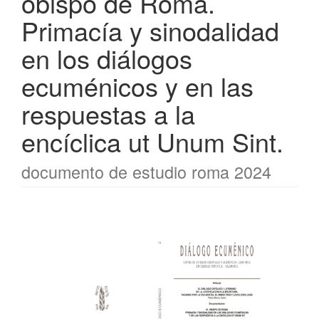
obispo de Roma.
Primacía y sinodalidad
en los diálogos
ecuménicos y en las
respuestas a la
encíclica ut Unum Sint.
documento de estudio roma 2024
Barra
lateral
del
artículo