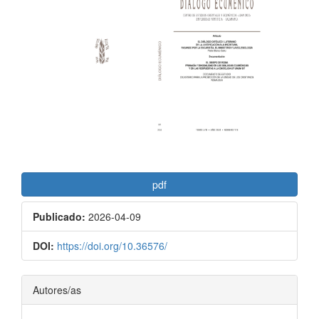
del
artículo
pdf
Publicado:
2026-04-09
DOI:
https://doi.org/10.36576/
Contenido
Autores/as
principal