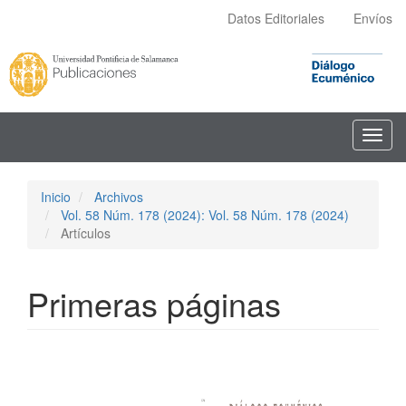
Navegación
Datos Editoriales
Envíos
principal
Contenido
principal
Barra
lateral
Toggl
navig
Inicio
Archivos
Vol. 58 Núm. 178 (2024): Vol. 58 Núm. 178 (2024)
Artículos
Primeras páginas
Barra
lateral