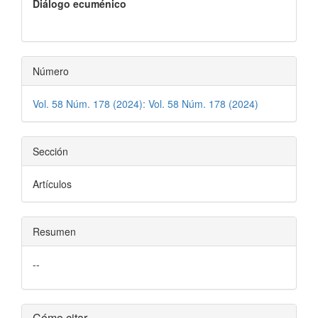
Diálogo ecuménico
del
artículo
Número
Vol. 58 Núm. 178 (2024): Vol. 58 Núm. 178 (2024)
Sección
Artículos
Resumen
--
Detalles
Cómo citar