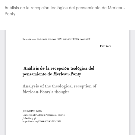
Volver
Análisis de la recepción teológica del pensamiento de Merleau-
a
Ponty
los
detalles
del
De
De
artículo
P