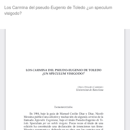
Volver
Los Carmina del pseudo-Eugenio de Toledo ¿un speculum
a
visigodo?
los
detalles
del
De
De
artículo
P