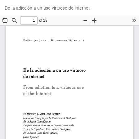
Volver
De
De
De la adicción a un uso virtuoso de internet
a
P
los
detalles
del
artículo