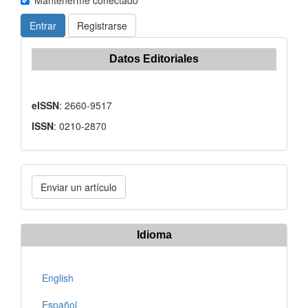
Mantenerme conectado
Entrar
Registrarse
Datos Editoriales
eISSN
: 2660-9517
ISSN
: 0210-2870
Enviar
Enviar un artículo
un
artículo
Idioma
English
Español