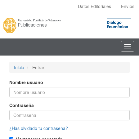
Navegación
Datos Editoriales
Envíos
principal
Contenido
principal
Barra
lateral
Toggl
navig
Inicio
Entrar
Nombre usuario
Contraseña
¿Has olvidado tu contraseña?