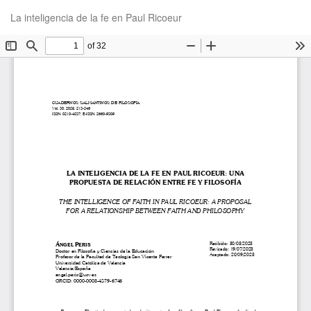
Volver
De
De
La inteligencia de la fe en Paul Ricoeur
a
P
los
detalles
del
artículo