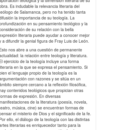
aportación teológica y la dimensión literaria de su
obra. Es indudable la relevancia literaria del
teólogo de Salamanca, pero no ha tenido tanta
difusión la importancia de su teología. La
profundización en su pensamiento teológico y la
consideración de su relación con la bella
expresión literaria puede ayudar a conocer mejor
y a difundir la genial figura de Fray Luis de León.
Esto nos abre a una cuestión de permanente
actualidad: la relación entre teología y literatura.
El ejercicio de la teología incluye una forma
literaria en la que se expresa el pensamiento. Si
bien el lenguaje propio de la teología es la
argumentación con razones y se sitúa en un
ámbito siempre cercano a la reflexión filosófica,
hay contenidos teológicos que propician otras
formas de expresión. En diversas
manifestaciones de la literatura (poesía, novela,
teatro, música, cine) se encuentran formas de
pensar el misterio de Dios y el significado de la fe.
Por ello, el diálogo de la teología con las distintas
artes literarias es enriquecedor tanto para la