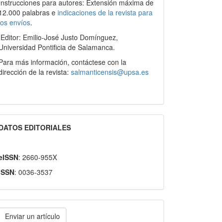
Instrucciones para autores: Extensión máxima de
12.000 palabras e
indicaciones de la revista para
los envíos
.
Editor: Emilio-José Justo Domínguez,
Universidad Pontificia de Salamanca.
Para más información, contáctese con la
dirección de la revista:
salmanticensis@upsa.es
DATOS EDITORIALES
eISSN
: 2660-955X
ISSN
: 0036-3537
nviar
Enviar un artículo