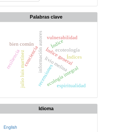
n
rtículo
Palabras clave
información autores
vulnerabilidad
Índice
bien común
conciencia
Índice general
ecoteología
resiliencia
julio luis martínez
Índices
livio melina
recensiones
ecología integral
espiritualidad
Idioma
English