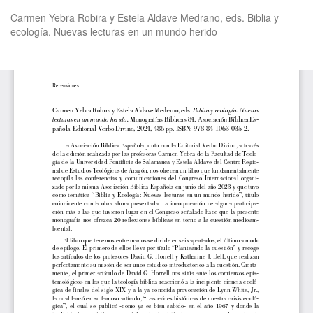
Volver
Carmen Yebra Robira y Estela Aldave Medrano, eds. Biblia y
a
ecología. Nuevas lecturas en un mundo herido
los
detalles
del
De
De
artículo
P