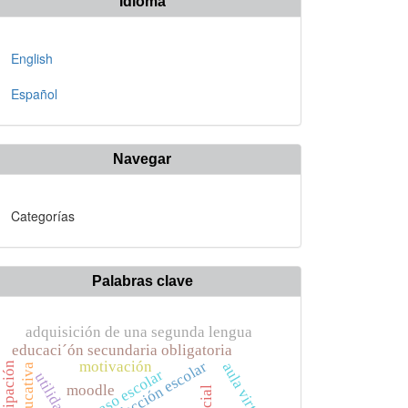
Idioma
English
Español
Navegar
Categorías
Palabras clave
adquisición de una segunda lengua
educaci´ón secundaria obligatoria
motivación
aula virtual
participación
fracaso escolar
utilidad
moodle