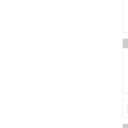
E
u
a