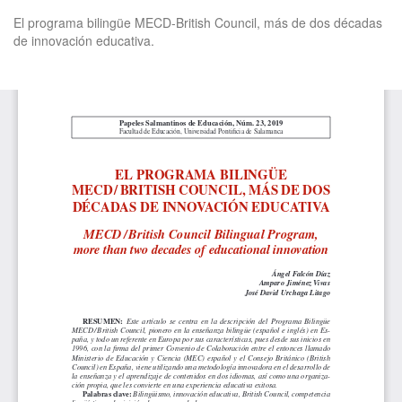
Volver
El programa bilingüe MECD-British Council, más de dos décadas
a
de innovación educativa.
los
detalles
del
De
De
artículo
P