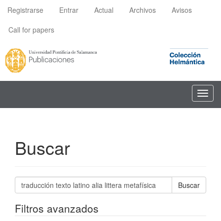
Navegación
Registrarse
Entrar
Actual
Archivos
Avisos
principal
Contenido
Call for papers
principal
Barra
lateral
Toggl
navig
Buscar
Buscar
artículos
por
Filtros avanzados