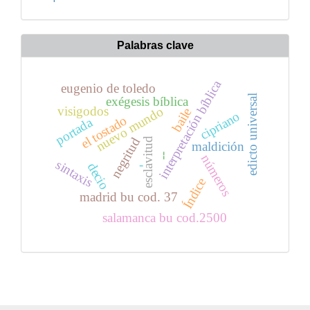
Palabras clave
interpretación bíblica
eugenio de toledo
edicto universal
exégesis bíblica
visigodos
nuevo mundo
baile
cipriano
el tostado
portada
negritud
esclavitud
maldición
--
números
-
sintaxis
decio
Índice
madrid bu cod. 37
salamanca bu cod.2500