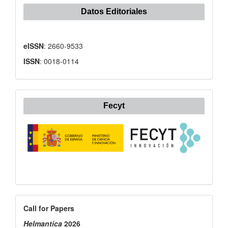
Datos Editoriales
eISSN
: 2660-9533
ISSN
: 0018-0114
Fecyt
Call
Call for Papers
for
Helmantica
2026
Papers