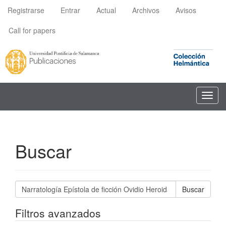
Navegación
Registrarse
Entrar
Actual
Archivos
Avisos
principal
Contenido
Call for papers
principal
Barra
lateral
Toggl
navig
Buscar
Buscar
artículos
por
Filtros avanzados