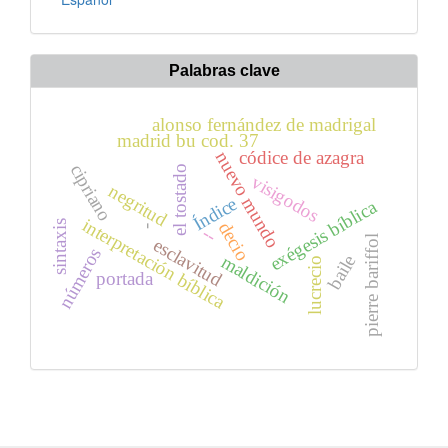
Palabras clave
alonso fernández de madrigal
madrid bu cod. 37
códice de azagra
nuevo mundo
cipriano
el tostado
visigodos
negritud
Índice
exégesis bíblica
interpretación bíblica
decio
sintaxis
--
-
pierre bariffol
esclavitud
números
maldición
baile
lucrecio
portada