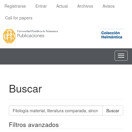
Navegación
Registrarse
Entrar
Actual
Archivos
Avisos
principal
Contenido
Call for papers
principal
Barra
lateral
Toggl
navig
Buscar
Buscar
artículos
por
Filtros avanzados