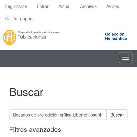
Navegación
Registrarse
Entrar
Actual
Archivos
Avisos
principal
Contenido
Call for papers
principal
Barra
lateral
Toggl
navig
Buscar
Buscar
artículos
por
Filtros avanzados