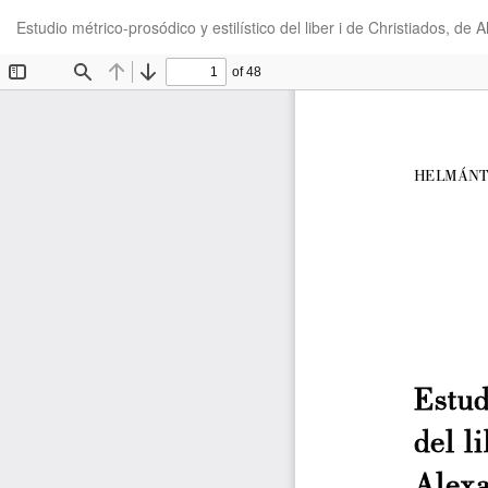
Volver
Estudio métrico-prosódico y estilístico del liber i de Christiados, d
a
los
detalles
del
artículo