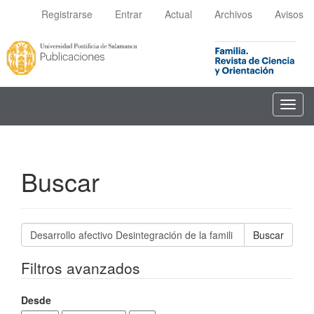
Navegación
Registrarse
Entrar
Actual
Archivos
Avisos
principal
Contenido
principal
Barra
lateral
Toggl
navig
Buscar
Buscar
artículos
por
Filtros avanzados
Desde