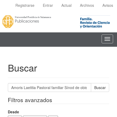
Navegación
Registrarse
Entrar
Actual
Archivos
Avisos
principal
Contenido
principal
Barra
lateral
Toggl
navig
Buscar
Buscar
artículos
por
Filtros avanzados
Desde