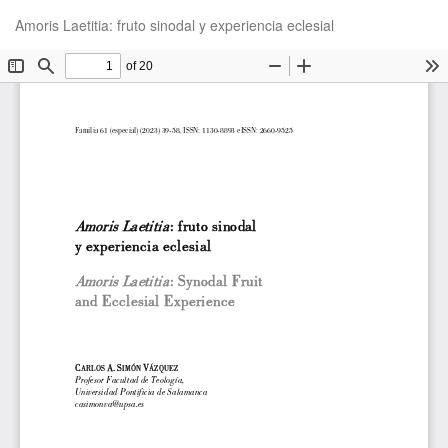
Volver
De
De
Amoris Laetitia: fruto sinodal y experiencia eclesial
a
P
los
detalles
del
artículo