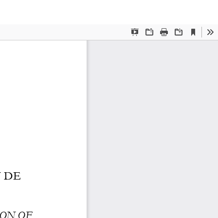
De
De
P