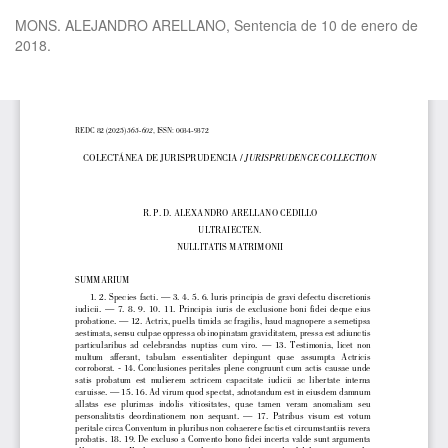
Volver
MONS. ALEJANDRO ARELLANO, Sentencia de 10 de enero de
a
2018.
los
detalles
del
De
De
artículo
P