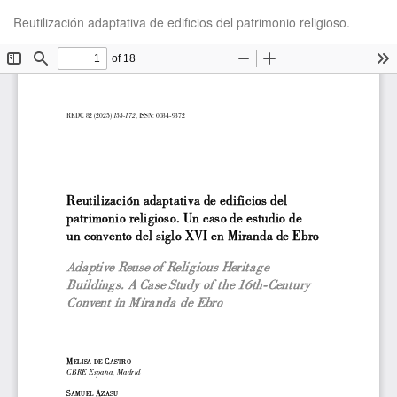
Volver
De
De
Reutilización adaptativa de edificios del patrimonio religioso.
a
P
los
detalles
del
artículo