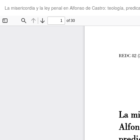
Volver
La misericordia y la ley penal en Alfonso de Castro: teología, predi
a
los
detalles
del
artículo