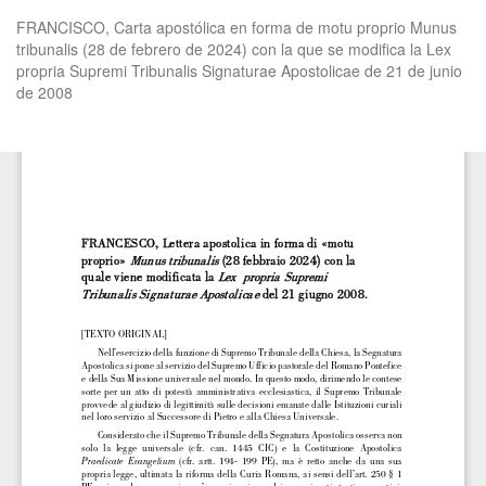
Volver
FRANCISCO, Carta apostólica en forma de motu proprio Munus
a
tribunalis (28 de febrero de 2024) con la que se modifica la Lex
los
propria Supremi Tribunalis Signaturae Apostolicae de 21 de junio
detalles
de 2008
del
artículo
De
De
P