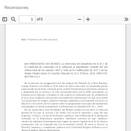
Volver
De
De
Recensiones
a
P
los
detalles
del
artículo