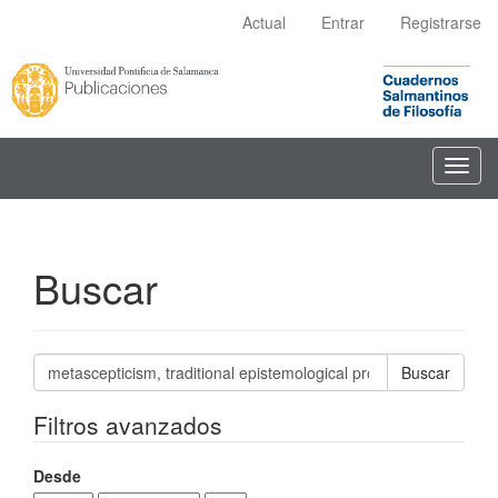
Navegación
Actual
Entrar
Registrarse
principal
Contenido
principal
Barra
lateral
Toggl
navig
Buscar
Buscar
artículos
por
Filtros avanzados
Desde