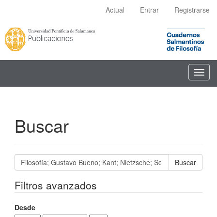
Navegación
Actual
Entrar
Registrarse
principal
Contenido
principal
Barra
lateral
Toggl
navig
Buscar
Buscar
artículos
por
Filtros avanzados
Desde