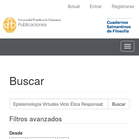
Navegación
Actual
Entrar
Registrarse
principal
Contenido
principal
Barra
lateral
Toggl
navig
Buscar
Buscar
artículos
por
Filtros avanzados
Desde