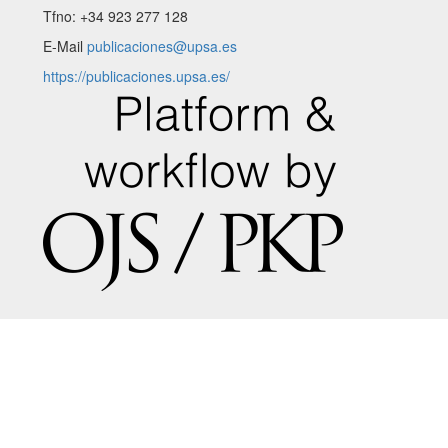
Tfno: +34 923 277 128
E-Mail
publicaciones@upsa.es
https://publicaciones.upsa.es/