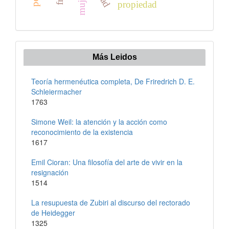
mujeres
propiedad
Más Leidos
Teoría hermenéutica completa, De Friredrich D. E.
Schleiermacher
1763
Simone Weil: la atención y la acción como
reconocimiento de la existencia
1617
Emil Cioran: Una filosofía del arte de vivir en la
resignación
1514
La resupuesta de Zubiri al discurso del rectorado
de Heidegger
1325