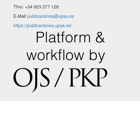
Tfno: +34 923 277 128
E-Mail
publicaciones@upsa.es
https://publicaciones.upsa.es/