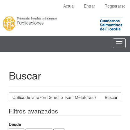
Navegación
Actual
Entrar
Registrarse
principal
Contenido
principal
Barra
lateral
Toggl
navig
Buscar
Buscar
artículos
por
Filtros avanzados
Desde