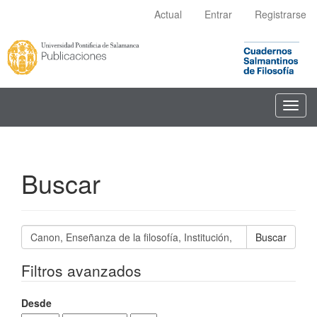
Navegación
Actual
Entrar
Registrarse
principal
Contenido
principal
Barra
lateral
Toggl
navig
Buscar
Buscar
artículos
por
Filtros avanzados
Desde