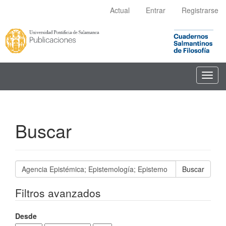
Navegación
Actual
Entrar
Registrarse
principal
Contenido
principal
Barra
lateral
Toggl
navig
Buscar
Buscar
artículos
por
Filtros avanzados
Desde