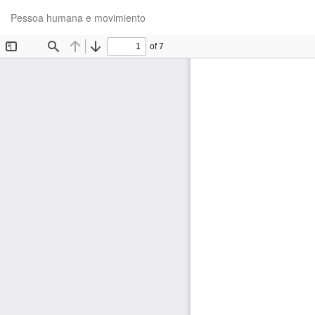
Volver
Pessoa humana e movimiento
a
los
detalles
del
artículo