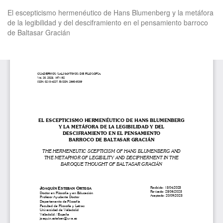
Volver
El escepticismo hermenéutico de Hans Blumenberg y la metáfora
a
de la legibilidad y del desciframiento en el pensamiento barroco
los
de Baltasar Gracián
detalles
del
artículo
De
De
P