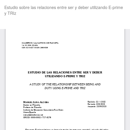
Volver
Estudio sobre las relaciones entre ser y deber utilizando E-prime
a
y TRIz
los
detalles
del
De
De
artículo
P