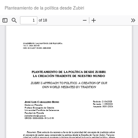
Volver
De
De
Planteamiento de la política desde Zubiri
a
P
los
detalles
del
artículo